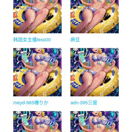
韩国女主播tess00
麻豆
meyd-965椿りか
adn-395三宫