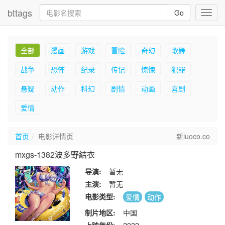
bttags
Go
Toggl
navig
全部
漫画
游戏
冒险
奇幻
歌舞
战争
恐怖
纪录
传记
惊悚
犯罪
悬疑
动作
科幻
剧情
动画
喜剧
爱情
首页
电影详情页
新luoco.co
mxgs-1382波多野結衣
导演:
暂无
主演:
暂无
电影类型:
爱情
动作
制片地区:
中国