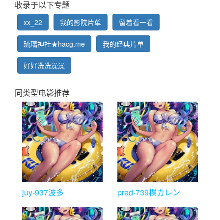
收录于以下专题
xx_22
我的影院片单
留着看一看
琉璃神社★hacg.me
我的经典片单
好好洗洗澡澡
同类型电影推荐
juy-937波多
pred-739楪カレン