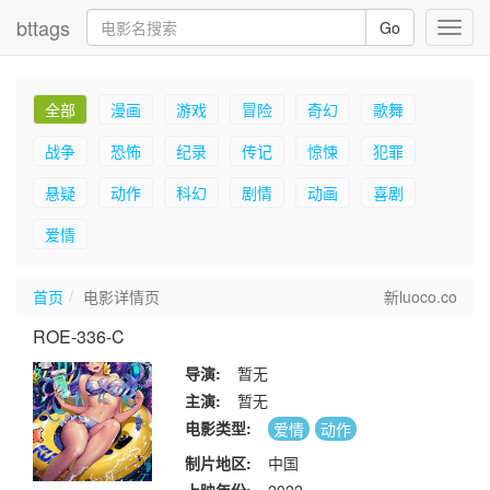
bttags
Go
Toggl
navig
全部
漫画
游戏
冒险
奇幻
歌舞
战争
恐怖
纪录
传记
惊悚
犯罪
悬疑
动作
科幻
剧情
动画
喜剧
爱情
首页
电影详情页
新luoco.co
ROE-336-C
导演:
暂无
主演:
暂无
电影类型:
爱情
动作
制片地区:
中国