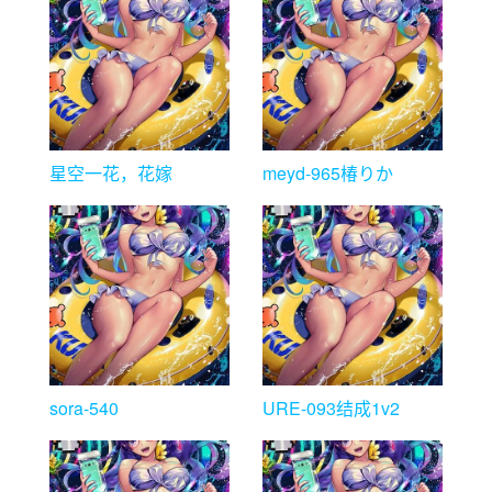
星空一花，花嫁
meyd-965椿りか
sora-540
URE-093结成1v2