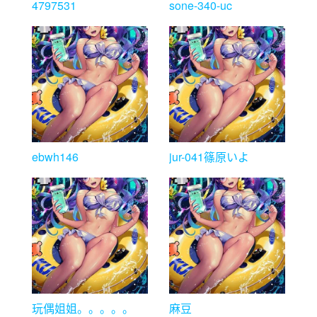
4797531
sone-340-uc
ebwh146
jur-041篠原いよ
玩偶姐姐。。。。。
麻豆