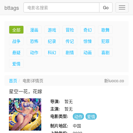
bttags
Go
Toggl
navig
全部
漫画
游戏
冒险
奇幻
歌舞
战争
恐怖
纪录
传记
惊悚
犯罪
悬疑
动作
科幻
剧情
动画
喜剧
爱情
首页
电影详情页
新luoco.co
星空一花，花嫁
导演:
暂无
主演:
暂无
电影类型:
动作
爱情
制片地区:
中国