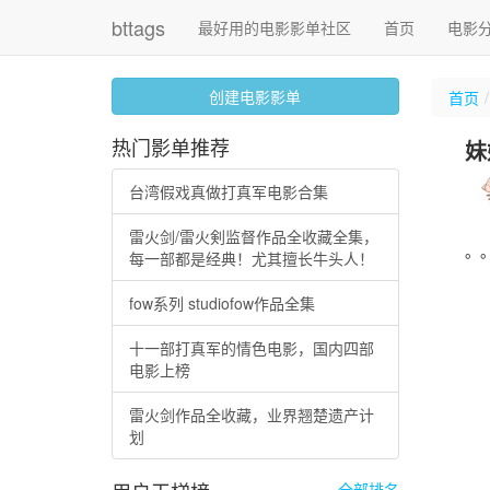
bttags
最好用的电影影单社区
首页
电影
创建电影影单
首页
热门影单推荐
妹
台湾假戏真做打真军电影合集
雷火剑/雷火剣监督作品全收藏全集，
。
每一部都是经典！尤其擅长牛头人！
fow系列 studiofow作品全集
十一部打真军的情色电影，国内四部
电影上榜
雷火剑作品全收藏，业界翘楚遗产计
划
全部排名